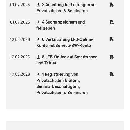
Download:
01.07.2025
3 Anleitung für Leitungen an
(Öffnet in neuem Fenst
Privatschulen & Seminaren
Download:
01.07.2025
4 Suche speichern und
(Öffnet in neuem Fenster)
freigeben
Download:
12.02.2026
6 Verknüpfung LFB-Online-
(Öffnet in neuem Fen
Konto mit Service-BW-Konto
Download:
12.02.2026
5 LFB-Online auf Smartphone
(Öffnet in neuem Fenster)
und Tablet
Download:
17.02.2026
1 Registrierung von
Privatschullehrkräften,
Seminarbeschäftigten,
(Öffnet in neuem Fenst
Privatschulen & Seminaren