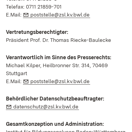
Telefax: 0711 21859-701
E-Mail:
(Öffnet in neuem 
E.Mail:
poststelle@zsl.kv.bwl.de
Vertretungsberechtigter:
Präsident Prof. Dr. Thomas Riecke-Baulecke
Verantwortlich im Sinne des Presserechts:
Michael Kilper, Heilbronner Str. 314, 70469
Stuttgart
E-Mail:
(Öffnet in neuem 
E.Mail:
poststelle@zsl.kv.bwl.de
Behördlicher Datenschutzbeauftragter:
E-Mail:
(Öffnet in neuem Fens
datenschutz@zsl.kv.bwl.de
Gesamtkonzeption und Administration:
Institut für Bildungsanalysen Baden-Württemberg