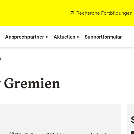
Extern:
Recherche Fortbildungen
Ansprechpartner
Aktuelles
Supportformular
n
r Gremien