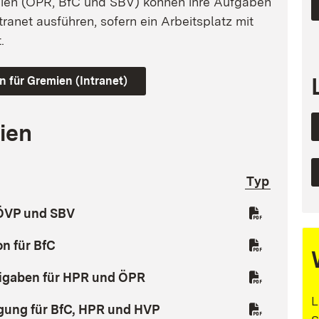
ien (ÖPR, BfC und SBV) können ihre Aufgaben
tranet ausführen, sofern ein Arbeitsplatz mit
.
n für Gremien (Intranet)
ien
Typ
(Öffnet in neuem Fenster)
 ÖVP und SBV
(Öffnet in neuem Fenster)
on für BfC
(Öffnet in neuem Fenster)
eigaben für HPR und ÖPR
L
(Öffnet in neuem Fenster)
gung für BfC, HPR und HVP