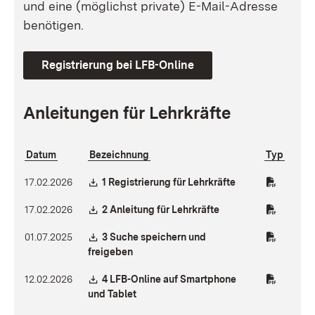
und eine (möglichst private) E-Mail-Adresse
benötigen.
Registrierung bei LFB-Online
Anleitungen für Lehrkräfte
Datum
Bezeichnung
Typ
Download:
(Öffnet in neuem 
17.02.2026
1 Registrierung für Lehrkräfte
Download:
(Öffnet in neuem Fen
17.02.2026
2 Anleitung für Lehrkräfte
Download:
01.07.2025
3 Suche speichern und
(Öffnet in neuem Fenster)
freigeben
Download:
12.02.2026
4 LFB-Online auf Smartphone
(Öffnet in neuem Fenster)
und Tablet