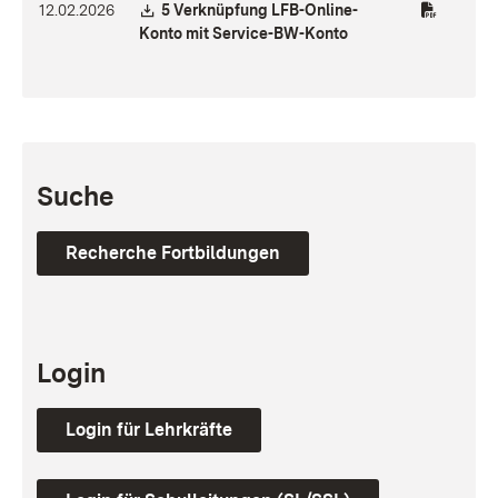
Download:
12.02.2026
5 Verknüpfung LFB-Online-
(Öffnet in neuem Fen
Konto mit Service-BW-Konto
Suche
Recherche Fortbildungen
Login
Login für Lehrkräfte